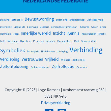
Bewustwording
Beleving
Betekenis
Bezinning
Broederschap
Dienstbaarheid
Diversiteit
Eigentijds
Eigenwijs
Esoterie
Gemengde vrijmetselarij
Gesprek
Geven
Groei
Innerlijke wereld
Inzicht
Kennis
Harmonie
Hoop
Kernwaarden
Kracht
Licht
Mensheid
Openheid
Principes
Rituelen
Ruimdenkers
Rust
Spiritualiteit
Verbinding
Symboliek
Teamspirit
Thuiskomen
Uitdaging
Verdieping
Vertrouwen
Vrijheid
Wijsheid
Zelfkennis
Zelfontplooiing
Zelfreflectie
Zelfontwikkeling
Zingeving
Copyright © [2025] Loge Ramses | Arnhemsestraatweg 360 |
6881 NK Velp
Privacyverklaring