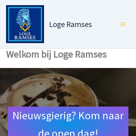
Ga
naar
de
Loge Ramses
inhoud
Welkom bij Loge Ramses
Nieuwsgierig? Kom naar
de open dag!