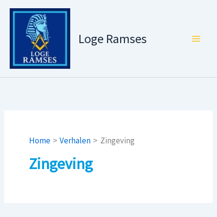
Ga
naar
de
Loge Ramses
inhoud
Home
Verhalen
Zingeving
Zingeving