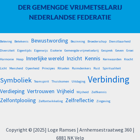
Bewustwording
Beleving
Betekenis
Bezinning
Broederschap
Dienstbaarheid
Diversiteit
Eigentijds
Eigenwijs
Esoterie
Gemengde vrijmetselarij
Gesprek
Geven
Groei
Innerlijke wereld
Inzicht
Kennis
Harmonie
Hoop
Kernwaarden
Kracht
Licht
Mensheid
Openheid
Principes
Rituelen
Ruimdenkers
Rust
Spiritualiteit
Verbinding
Symboliek
Teamspirit
Thuiskomen
Uitdaging
Verdieping
Vertrouwen
Vrijheid
Wijsheid
Zelfkennis
Zelfontplooiing
Zelfreflectie
Zelfontwikkeling
Zingeving
Copyright © [2025] Loge Ramses | Arnhemsestraatweg 360 |
6881 NK Velp