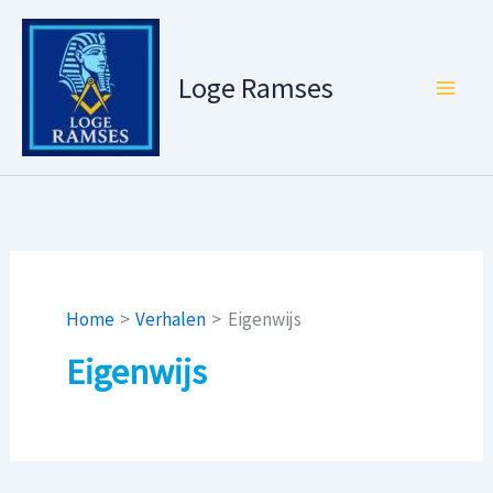
Ga
naar
de
Loge Ramses
inhoud
Home
Verhalen
Eigenwijs
Eigenwijs