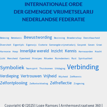
Bewustwording
Beleving
Betekenis
Bezinning
Broederschap
Dienstbaarheid
Diversiteit
Eigentijds
Eigenwijs
Esoterie
Gemengde vrijmetselarij
Gesprek
Geven
Groei
Innerlijke wereld
Inzicht
Kennis
Harmonie
Hoop
Kernwaarden
Kracht
Licht
Mensheid
Openheid
Principes
Rituelen
Ruimdenkers
Rust
Spiritualiteit
Verbinding
Symboliek
Teamspirit
Thuiskomen
Uitdaging
Verdieping
Vertrouwen
Vrijheid
Wijsheid
Zelfkennis
Zelfontplooiing
Zelfreflectie
Zelfontwikkeling
Zingeving
Copyright © [2025] Loge Ramses | Arnhemsestraatweg 360 |