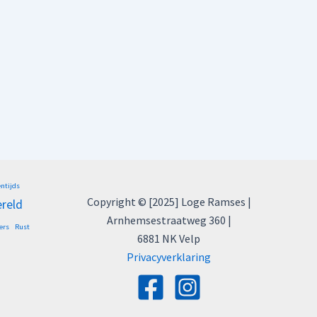
entijds
Copyright © [2025] Loge Ramses |
ereld
Arnhemsestraatweg 360 |
ers
Rust
6881 NK Velp
Privacyverklaring