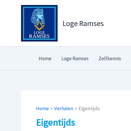
Ga
naar
de
Loge Ramses
inhoud
Home
Loge Ramses
Zelfkennis
Home
Verhalen
Eigentijds
Eigentijds