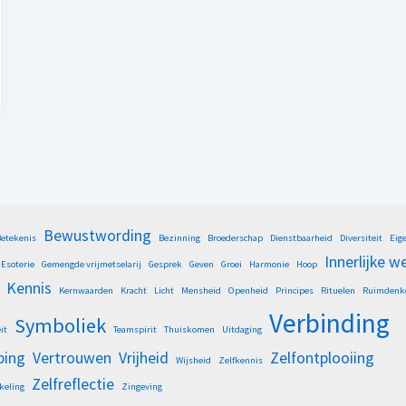
Bewustwording
etekenis
Bezinning
Broederschap
Dienstbaarheid
Diversiteit
Eig
Innerlijke w
Esoterie
Gemengde vrijmetselarij
Gesprek
Geven
Groei
Harmonie
Hoop
Kennis
Kernwaarden
Kracht
Licht
Mensheid
Openheid
Principes
Rituelen
Ruimdenk
Verbinding
Symboliek
it
Teamspirit
Thuiskomen
Uitdaging
ping
Vertrouwen
Vrijheid
Zelfontplooiing
Wijsheid
Zelfkennis
Zelfreflectie
keling
Zingeving