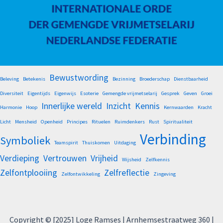
Bewustwording
Beleving
Betekenis
Bezinning
Broederschap
Dienstbaarheid
Diversiteit
Eigentijds
Eigenwijs
Esoterie
Gemengde vrijmetselarij
Gesprek
Geven
Groei
Innerlijke wereld
Inzicht
Kennis
Harmonie
Hoop
Kernwaarden
Kracht
Licht
Mensheid
Openheid
Principes
Rituelen
Ruimdenkers
Rust
Spiritualiteit
Verbinding
Symboliek
Teamspirit
Thuiskomen
Uitdaging
Verdieping
Vertrouwen
Vrijheid
Wijsheid
Zelfkennis
Zelfontplooiing
Zelfreflectie
Zelfontwikkeling
Zingeving
Copyright © [2025] Loge Ramses | Arnhemsestraatweg 360 |