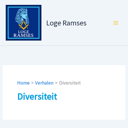
Ga
naar
de
Loge Ramses
inhoud
Home
Verhalen
Diversiteit
Diversiteit