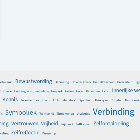
Bewustwording
etekenis
Bezinning
Broederschap
Dienstbaarheid
Diversiteit
Eig
Innerlijke w
Esoterie
Gemengde vrijmetselarij
Gesprek
Geven
Groei
Harmonie
Hoop
Kennis
Kernwaarden
Kracht
Licht
Mensheid
Openheid
Principes
Rituelen
Ruimdenk
Verbinding
Symboliek
it
Teamspirit
Thuiskomen
Uitdaging
ping
Vertrouwen
Vrijheid
Zelfontplooiing
Wijsheid
Zelfkennis
Zelfreflectie
keling
Zingeving