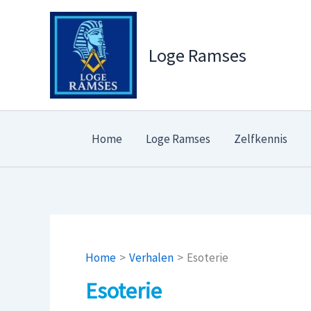
Ga
naar
de
Loge Ramses
inhoud
Home
Loge Ramses
Zelfkennis
Home
Verhalen
Esoterie
Esoterie