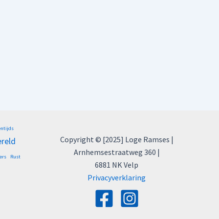
entijds
Copyright © [2025] Loge Ramses |
ereld
Arnhemsestraatweg 360 |
ers
Rust
6881 NK Velp
Privacyverklaring