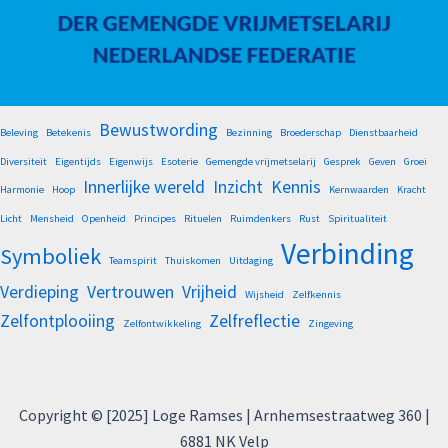
Bewustwording
Beleving
Betekenis
Bezinning
Broederschap
Dienstbaarheid
Diversiteit
Eigentijds
Eigenwijs
Esoterie
Gemengde vrijmetselarij
Gesprek
Geven
Groei
Innerlijke wereld
Inzicht
Kennis
Harmonie
Hoop
Kernwaarden
Kracht
Licht
Mensheid
Openheid
Principes
Rituelen
Ruimdenkers
Rust
Spiritualiteit
Verbinding
Symboliek
Teamspirit
Thuiskomen
Uitdaging
Verdieping
Vertrouwen
Vrijheid
Wijsheid
Zelfkennis
Zelfontplooiing
Zelfreflectie
Zelfontwikkeling
Zingeving
Copyright © [2025] Loge Ramses | Arnhemsestraatweg 360 |
6881 NK Velp