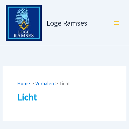
Ga
naar
de
Loge Ramses
inhoud
Home
Verhalen
Licht
Licht