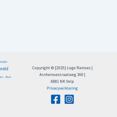
entijds
Copyright © [2025] Loge Ramses |
ereld
Arnhemsestraatweg 360 |
ers
Rust
6881 NK Velp
Privacyverklaring