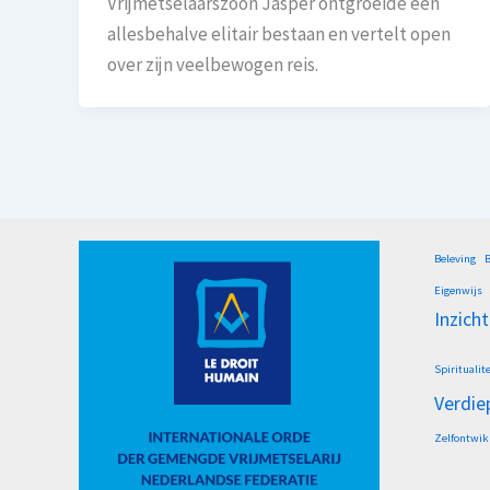
Vrijmetselaarszoon Jasper ontgroeide een
allesbehalve elitair bestaan en vertelt open
over zijn veelbewogen reis.
Beleving
B
Eigenwijs
Inzicht
Spiritualite
Verdie
Zelfontwik