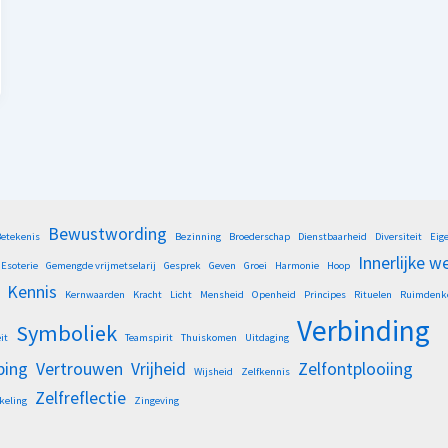
Bewustwording
etekenis
Bezinning
Broederschap
Dienstbaarheid
Diversiteit
Eig
Innerlijke w
Esoterie
Gemengde vrijmetselarij
Gesprek
Geven
Groei
Harmonie
Hoop
Kennis
Kernwaarden
Kracht
Licht
Mensheid
Openheid
Principes
Rituelen
Ruimdenk
Verbinding
Symboliek
it
Teamspirit
Thuiskomen
Uitdaging
ping
Vertrouwen
Vrijheid
Zelfontplooiing
Wijsheid
Zelfkennis
Zelfreflectie
keling
Zingeving