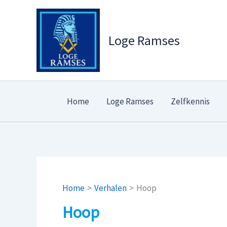
Ga
naar
de
Loge Ramses
inhoud
Home
Loge Ramses
Zelfkennis
Home
Verhalen
Hoop
Hoop