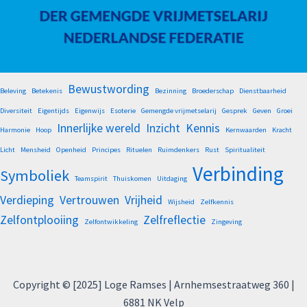
Bewustwording
Beleving
Betekenis
Bezinning
Broederschap
Dienstbaarheid
Diversiteit
Eigentijds
Eigenwijs
Esoterie
Gemengde vrijmetselarij
Gesprek
Geven
Groei
Innerlijke wereld
Inzicht
Kennis
Harmonie
Hoop
Kernwaarden
Kracht
Licht
Mensheid
Openheid
Principes
Rituelen
Ruimdenkers
Rust
Spiritualiteit
Verbinding
Symboliek
Teamspirit
Thuiskomen
Uitdaging
Verdieping
Vertrouwen
Vrijheid
Wijsheid
Zelfkennis
Zelfontplooiing
Zelfreflectie
Zelfontwikkeling
Zingeving
Copyright © [2025] Loge Ramses | Arnhemsestraatweg 360 |
6881 NK Velp