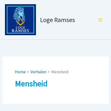
Ga
naar
de
Loge Ramses
inhoud
Home
Verhalen
Mensheid
Mensheid