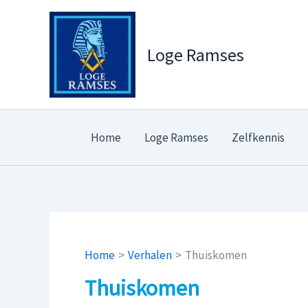
Ga
naar
de
Loge Ramses
inhoud
Home
Loge Ramses
Zelfkennis
Home
Verhalen
Thuiskomen
Thuiskomen