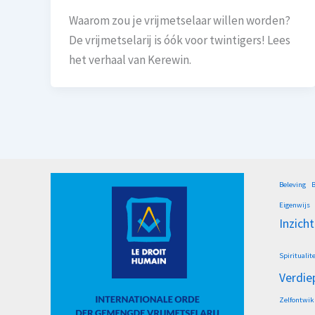
Waarom zou je vrijmetselaar willen worden?
De vrijmetselarij is óók voor twintigers! Lees
het verhaal van Kerewin.
Beleving
B
Eigenwijs
Inzicht
Spiritualite
Verdie
Zelfontwik