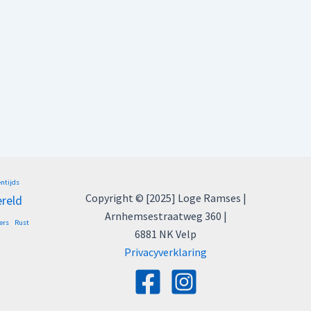
entijds
Copyright © [2025] Loge Ramses |
ereld
Arnhemsestraatweg 360 |
ers
Rust
6881 NK Velp
Privacyverklaring