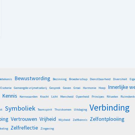
Bewustwording
etekenis
Bezinning
Broederschap
Dienstbaarheid
Diversiteit
Eig
Innerlijke w
Esoterie
Gemengde vrijmetselarij
Gesprek
Geven
Groei
Harmonie
Hoop
Kennis
Kernwaarden
Kracht
Licht
Mensheid
Openheid
Principes
Rituelen
Ruimdenk
Verbinding
Symboliek
it
Teamspirit
Thuiskomen
Uitdaging
ping
Vertrouwen
Vrijheid
Zelfontplooiing
Wijsheid
Zelfkennis
Zelfreflectie
keling
Zingeving