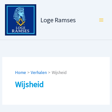
Ga
naar
de
Loge Ramses
inhoud
Home
Verhalen
Wijsheid
Wijsheid