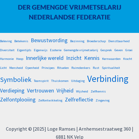
Bewustwording
Beleving
Betekenis
Bezinning
Broederschap
Dienstbaarheid
Diversiteit
Eigentijds
Eigenwijs
Esoterie
Gemengde vrijmetselarij
Gesprek
Geven
Groei
Innerlijke wereld
Inzicht
Kennis
Harmonie
Hoop
Kernwaarden
Kracht
Licht
Mensheid
Openheid
Principes
Rituelen
Ruimdenkers
Rust
Spiritualiteit
Verbinding
Symboliek
Teamspirit
Thuiskomen
Uitdaging
Verdieping
Vertrouwen
Vrijheid
Wijsheid
Zelfkennis
Zelfontplooiing
Zelfreflectie
Zelfontwikkeling
Zingeving
Copyright © [2025] Loge Ramses | Arnhemsestraatweg 360 |
6881 NK Velp