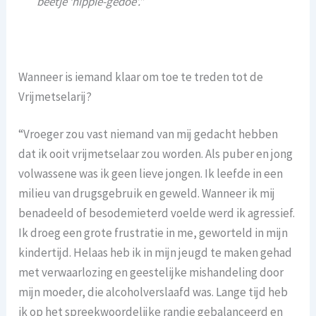
beetje ‘hippie-gedoe’.”
Wanneer is iemand klaar om toe te treden tot de
Vrijmetselarij?
“Vroeger zou vast niemand van mij gedacht hebben
dat ik ooit vrijmetselaar zou worden. Als puber en jong
volwassene was ik geen lieve jongen. Ik leefde in een
milieu van drugsgebruik en geweld. Wanneer ik mij
benadeeld of besodemieterd voelde werd ik agressief.
Ik droeg een grote frustratie in me, geworteld in mijn
kindertijd. Helaas heb ik in mijn jeugd te maken gehad
met verwaarlozing en geestelijke mishandeling door
mijn moeder, die alcoholverslaafd was. Lange tijd heb
ik op het spreekwoordelijke randje gebalanceerd en