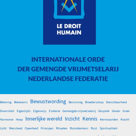
Bewustwording
Beleving
Betekenis
Bezinning
Broederschap
Dienstbaarheid
Diversiteit
Eigentijds
Eigenwijs
Esoterie
Gemengde vrijmetselarij
Gesprek
Geven
Groei
Innerlijke wereld
Inzicht
Kennis
Harmonie
Hoop
Kernwaarden
Kracht
Licht
Mensheid
Openheid
Principes
Rituelen
Ruimdenkers
Rust
Spiritualiteit