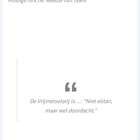
Huidige functie:
Meester van Talent
De Vrijmetselarij is…: “Niet elitair,
maar wel doordacht.”