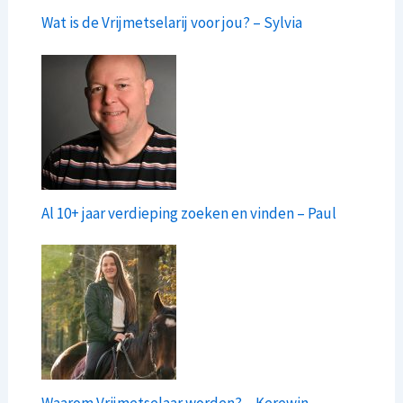
Wat is de Vrijmetselarij voor jou? – Sylvia
Al 10+ jaar verdieping zoeken en vinden – Paul
Waarom Vrijmetselaar worden? – Kerewin