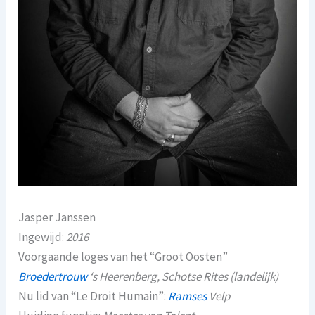
Jasper Janssen
Ingewijd:
2016
Voorgaande loges van het “Groot Oosten”
Broedertrouw
‘s Heerenberg, Schotse Rites (landelijk)
Nu lid van “Le Droit Humain”:
Ramses
Velp