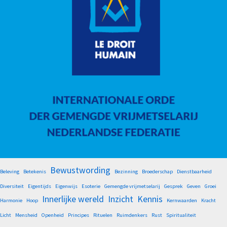
Bewustwording
Beleving
Betekenis
Bezinning
Broederschap
Dienstbaarheid
Diversiteit
Eigentijds
Eigenwijs
Esoterie
Gemengde vrijmetselarij
Gesprek
Geven
Groei
Innerlijke wereld
Inzicht
Kennis
Harmonie
Hoop
Kernwaarden
Kracht
Licht
Mensheid
Openheid
Principes
Rituelen
Ruimdenkers
Rust
Spiritualiteit